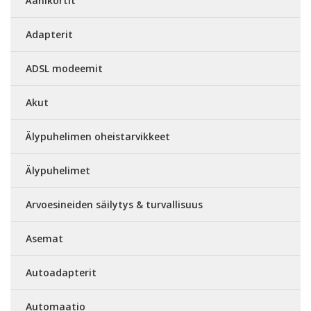
Äänikortit
Adapterit
ADSL modeemit
Akut
Älypuhelimen oheistarvikkeet
Älypuhelimet
Arvoesineiden säilytys & turvallisuus
Asemat
Autoadapterit
Automaatio