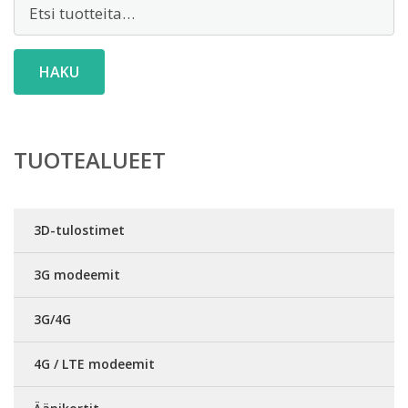
Etsi:
HAKU
TUOTEALUEET
3D-tulostimet
3G modeemit
3G/4G
4G / LTE modeemit