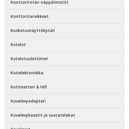
Konttorirotan näppäimistöt
Konttoritarvikkeet
Kosketusnäyttökynät
Kotelot
Kotelotuulettimet
Kotielekroniikka
Kotiteatteri & Hifi
Kovalevyadapteri
Kovalevykasetit ja suoratelakat