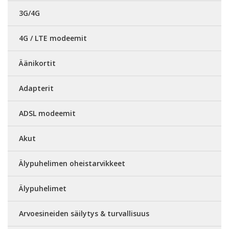
3G/4G
4G / LTE modeemit
Äänikortit
Adapterit
ADSL modeemit
Akut
Älypuhelimen oheistarvikkeet
Älypuhelimet
Arvoesineiden säilytys & turvallisuus