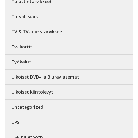
Tulostintarvikkeet
Turvallisuus
TV & TV-oheistarvikkeet
Tv- kortit
Työkalut
Ulkoiset DVD- ja Bluray asemat
Ulkoiset kiintolevyt
Uncategorized
UPS
USB bluetooth