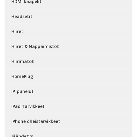
HDMI kaapelit
Headsetit
Hiiret
Hiiret & Näppäimistöt
Hiirimatot
HomePlug
IP-puhelut
iPad Tarvikkeet
iPhone oheistarvikkeet
Jäähdytys