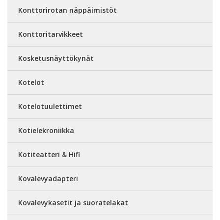
Konttorirotan näppäimistöt
Konttoritarvikkeet
Kosketusnäyttökynät
Kotelot
Kotelotuulettimet
Kotielekroniikka
Kotiteatteri & Hifi
Kovalevyadapteri
Kovalevykasetit ja suoratelakat