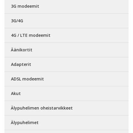
3G modeemit
3G/4G
4G / LTE modeemit
Äänikortit
Adapterit
ADSL modeemit
Akut
Älypuhelimen oheistarvikkeet
Älypuhelimet