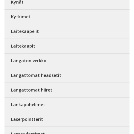
Kynät
Kytkimet
Laitekaapelit
Laitekaapit
Langaton verkko
Langattomat headsetit
Langattomat hiiret
Lankapuhelimet
Laserpointterit
Lasertulostimet