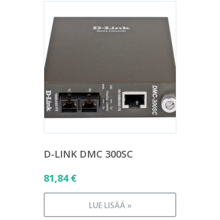
D-LINK DMC 300SC
81,84
€
LUE LISÄÄ »