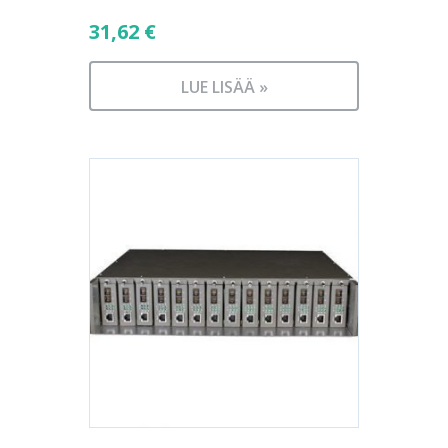
31,62
€
LUE LISÄÄ »