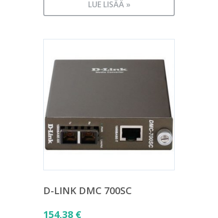
LUE LISÄÄ »
D-LINK DMC 700SC
154,38
€