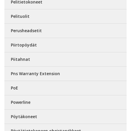
Pelitietokoneet
Pelituolit
Perusheadsetit
Piirtopöydät
Piitahnat
Pns Warranty Extension
PoE
Powerline
Pöytäkoneet
Pöytätietokoneen oheistarvikkeet