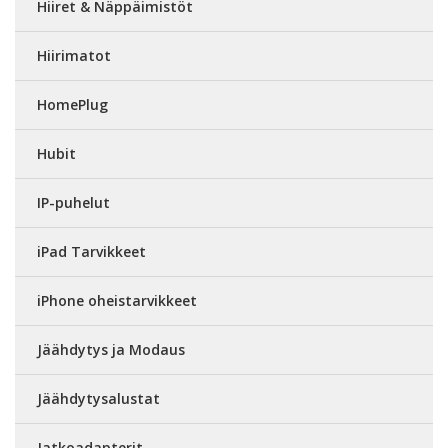
Hiiret & Näppäimistöt
Hiirimatot
HomePlug
Hubit
IP-puhelut
iPad Tarvikkeet
iPhone oheistarvikkeet
Jäähdytys ja Modaus
Jäähdytysalustat
Jatkoadapterit