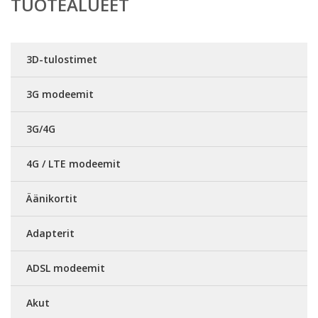
TUOTEALUEET
3D-tulostimet
3G modeemit
3G/4G
4G / LTE modeemit
Äänikortit
Adapterit
ADSL modeemit
Akut