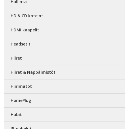
Hallinta
HD & CD kotelot
HDMI kaapelit
Headsetit
Hiiret
Hiiret & Näppäimistöt
Hiirimatot
HomePlug
Hubit
IP-puhelut