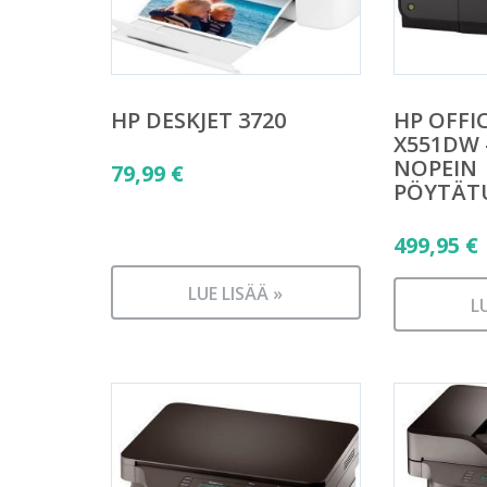
HP DESKJET 3720
HP OFFI
X551DW
NOPEIN
79,99
€
PÖYTÄT
499,95
€
LUE LISÄÄ »
L