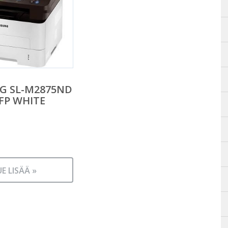
G SL-M2875ND
FP WHITE
UE LISÄÄ »