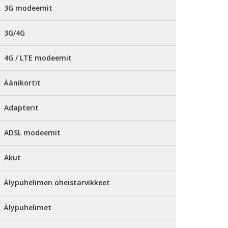
3G modeemit
3G/4G
4G / LTE modeemit
Äänikortit
Adapterit
ADSL modeemit
Akut
Älypuhelimen oheistarvikkeet
Älypuhelimet