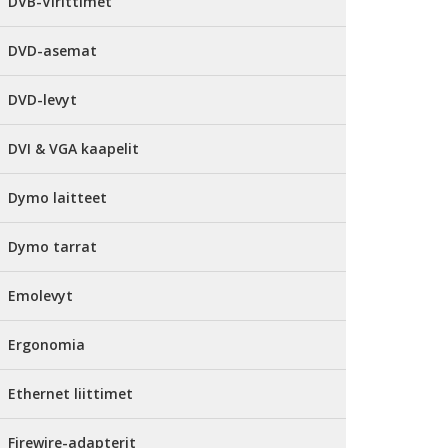
DVB-Virittimet
DVD-asemat
DVD-levyt
DVI & VGA kaapelit
Dymo laitteet
Dymo tarrat
Emolevyt
Ergonomia
Ethernet liittimet
Firewire-adapterit