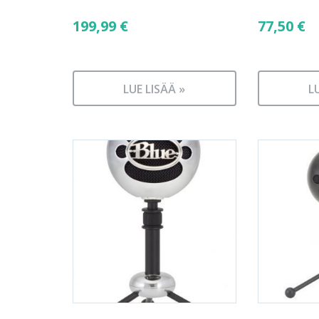
199,99
€
77,50
€
LUE LISÄÄ »
L