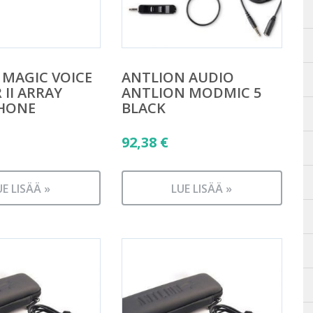
 MAGIC VOICE
ANTLION AUDIO
 II ARRAY
ANTLION MODMIC 5
HONE
BLACK
92,38
€
UE LISÄÄ »
LUE LISÄÄ »