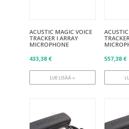
ACUSTIC MAGIC VOICE
ACUSTIC
TRACKER I ARRAY
TRACKER
MICROPHONE
MICROP
433,38
€
557,38
€
LUE LISÄÄ »
L