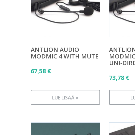
ANTLION AUDIO
ANTLIO
MODMIC 4 WITH MUTE
MODMIC 
UNI-DIR
67,58
€
73,78
€
LUE LISÄÄ »
L