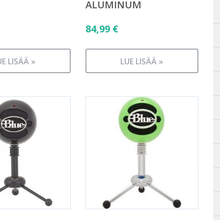
ALUMINUM
84,99
€
UE LISÄÄ »
LUE LISÄÄ »