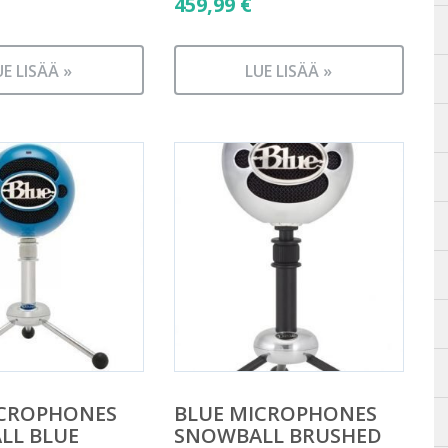
459,99
€
UE LISÄÄ »
LUE LISÄÄ »
ICROPHONES
BLUE MICROPHONES
LL BLUE
SNOWBALL BRUSHED