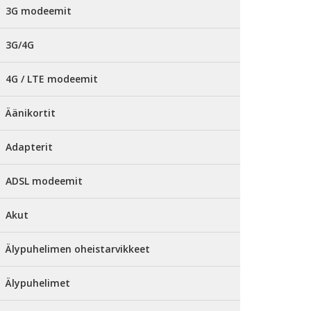
3G modeemit
3G/4G
4G / LTE modeemit
Äänikortit
Adapterit
ADSL modeemit
Akut
Älypuhelimen oheistarvikkeet
Älypuhelimet