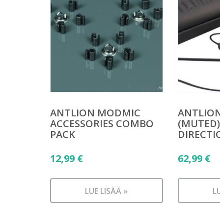
ANTLION MODMIC
ANTLIO
ACCESSORIES COMBO
(MUTED)
PACK
DIRECTI
12,99
€
62,99
€
LUE LISÄÄ »
L