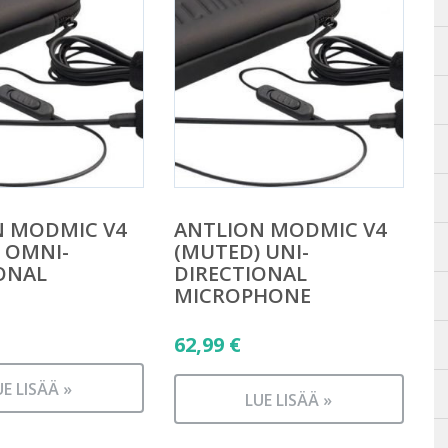
N MODMIC V4
ANTLION MODMIC V4
 OMNI-
(MUTED) UNI-
ONAL
DIRECTIONAL
MICROPHONE
62,99
€
UE LISÄÄ »
LUE LISÄÄ »