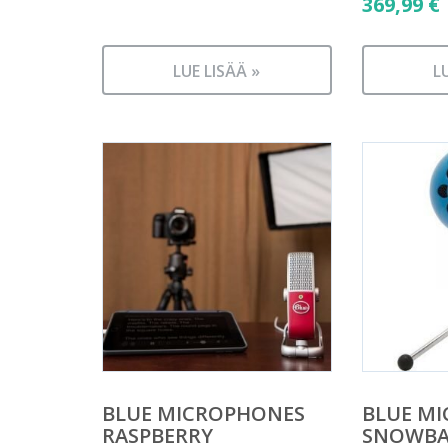
369,99
€
LUE LISÄÄ »
L
BLUE MICROPHONES
BLUE M
RASPBERRY
SNOWBA