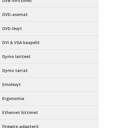
DVB-Virittimet
DVD-asemat
DVD-levyt
DVI & VGA kaapelit
Dymo laitteet
Dymo tarrat
Emolevyt
Ergonomia
Ethernet liittimet
Firewire-adapterit