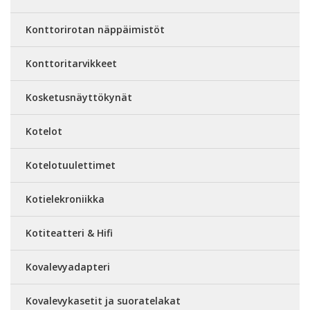
Konttorirotan näppäimistöt
Konttoritarvikkeet
Kosketusnäyttökynät
Kotelot
Kotelotuulettimet
Kotielekroniikka
Kotiteatteri & Hifi
Kovalevyadapteri
Kovalevykasetit ja suoratelakat