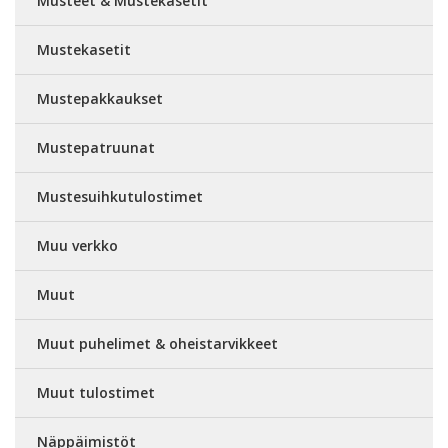
Musteet & Mustekasetit
Mustekasetit
Mustepakkaukset
Mustepatruunat
Mustesuihkutulostimet
Muu verkko
Muut
Muut puhelimet & oheistarvikkeet
Muut tulostimet
Näppäimistöt