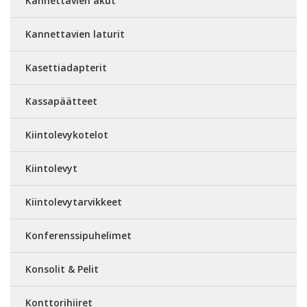
Kannettavien akut
Kannettavien laturit
Kasettiadapterit
Kassapäätteet
Kiintolevykotelot
Kiintolevyt
Kiintolevytarvikkeet
Konferenssipuhelimet
Konsolit & Pelit
Konttorihiiret