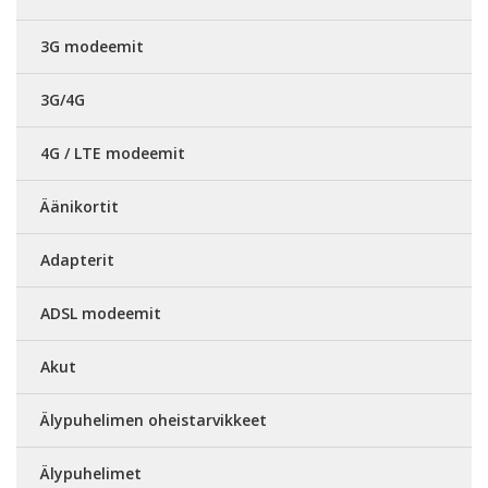
3G modeemit
3G/4G
4G / LTE modeemit
Äänikortit
Adapterit
ADSL modeemit
Akut
Älypuhelimen oheistarvikkeet
Älypuhelimet