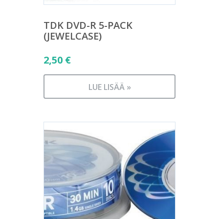
TDK DVD-R 5-PACK
(JEWELCASE)
2,50
€
LUE LISÄÄ »