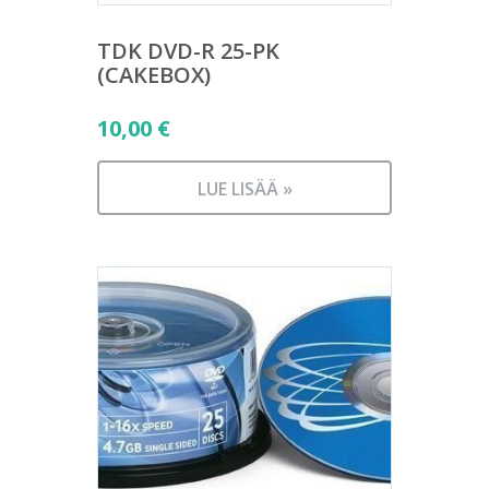
TDK DVD-R 25-PK
(CAKEBOX)
10,00
€
LUE LISÄÄ »