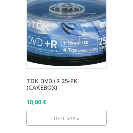
TDK DVD+R 25-PK
(CAKEBOX)
10,00
€
LUE LISÄÄ »