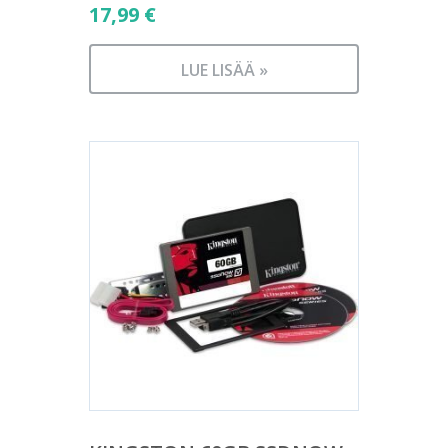
17,99
€
LUE LISÄÄ »