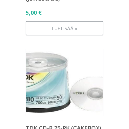
5,00
€
LUE LISÄÄ »
TDK CD-R 25-PK (CAKEBOX)