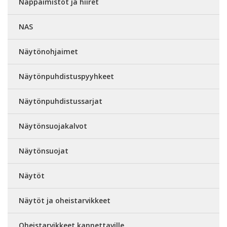
Näppäimistöt ja hiiret
NAS
Näytönohjaimet
Näytönpuhdistuspyyhkeet
Näytönpuhdistussarjat
Näytönsuojakalvot
Näytönsuojat
Näytöt
Näytöt ja oheistarvikkeet
Oheistarvikkeet kannettaville