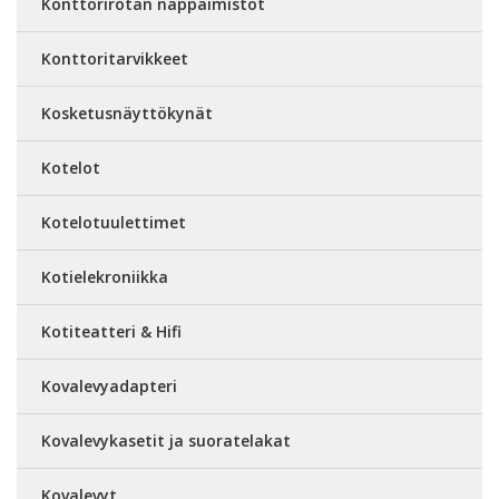
Konttorirotan näppäimistöt
Konttoritarvikkeet
Kosketusnäyttökynät
Kotelot
Kotelotuulettimet
Kotielekroniikka
Kotiteatteri & Hifi
Kovalevyadapteri
Kovalevykasetit ja suoratelakat
Kovalevyt