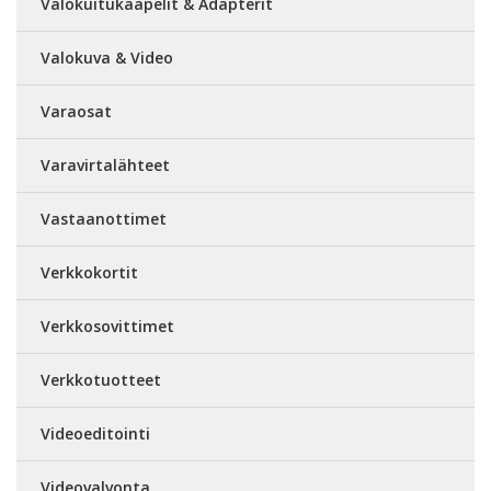
Valokuitukaapelit & Adapterit
Valokuva & Video
Varaosat
Varavirtalähteet
Vastaanottimet
Verkkokortit
Verkkosovittimet
Verkkotuotteet
Videoeditointi
Videovalvonta