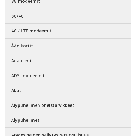
3G modeemit
3G/4G
4G / LTE modeemit
Äänikortit
Adapterit
ADSL modeemit
Akut
Älypuhelimen oheistarvikkeet
Älypuhelimet
Arvoesineiden säilytys & turvallisuus