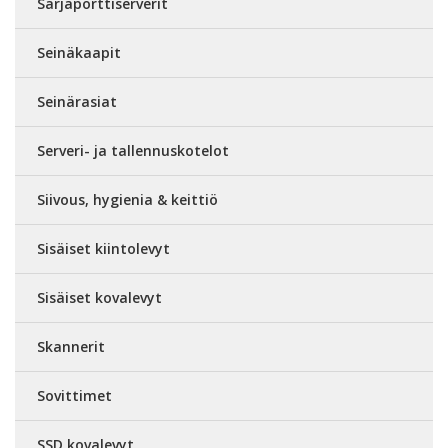
Sarjaporttiserverit
Seinäkaapit
Seinärasiat
Serveri- ja tallennuskotelot
Siivous, hygienia & keittiö
Sisäiset kiintolevyt
Sisäiset kovalevyt
Skannerit
Sovittimet
SSD kovalevyt