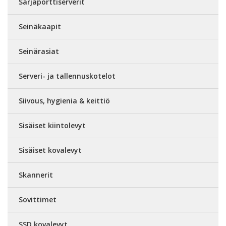
Sarjaporttiserverit
Seinäkaapit
Seinärasiat
Serveri- ja tallennuskotelot
Siivous, hygienia & keittiö
Sisäiset kiintolevyt
Sisäiset kovalevyt
Skannerit
Sovittimet
SSD kovalevyt