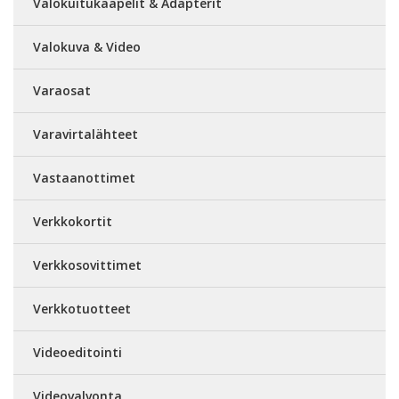
Valokuitukaapelit & Adapterit
Valokuva & Video
Varaosat
Varavirtalähteet
Vastaanottimet
Verkkokortit
Verkkosovittimet
Verkkotuotteet
Videoeditointi
Videovalvonta