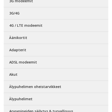
3G modeemit
3G/4G
4G / LTE modeemit
Äänikortit
Adapterit
ADSL modeemit
Akut
Älypuhelimen oheistarvikkeet
Älypuhelimet
Arvoesineiden säilytys & turvallisuus