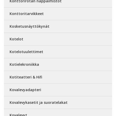
Konttorirotan näppäimistöt
Konttoritarvikkeet
Kosketusnäyttökynät
Kotelot
Kotelotuulettimet
Kotielekroniikka
Kotiteatteri & Hifi
Kovalevyadapteri
Kovalevykasetit ja suoratelakat
Kovalevyt