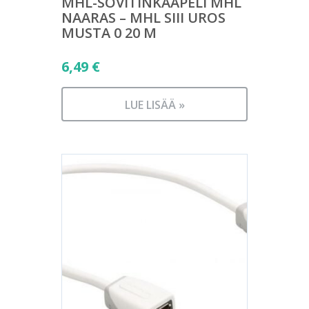
MHL-SOVITINKAAPELI MHL
NAARAS – MHL SIII UROS
MUSTA 0 20 M
6,49
€
LUE LISÄÄ »