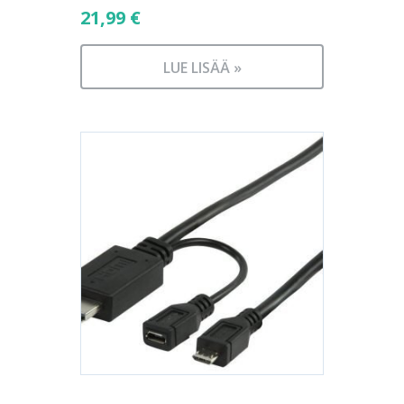
21,99
€
LUE LISÄÄ »