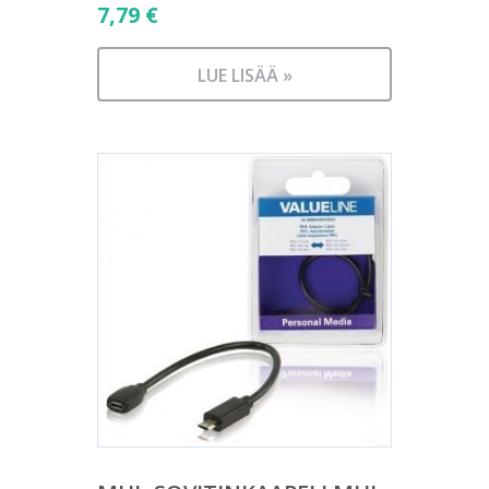
7,79
€
LUE LISÄÄ »