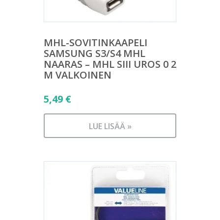
MHL-SOVITINKAAPELI
SAMSUNG S3/S4 MHL
NAARAS – MHL SIII UROS 0 2
M VALKOINEN
5,49
€
LUE LISÄÄ »