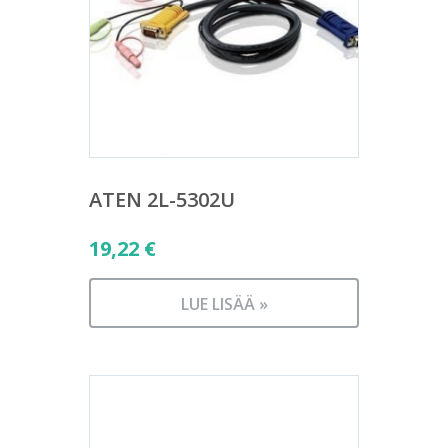
ATEN 2L-5302U
19,22
€
LUE LISÄÄ »