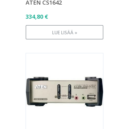
ATEN CS1642
334,80
€
LUE LISÄÄ »