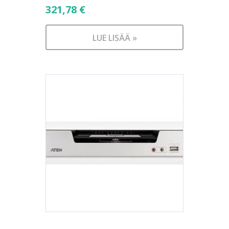
321,78
€
LUE LISÄÄ »