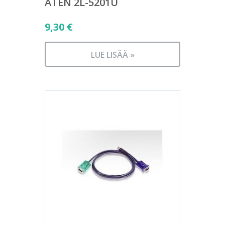
ATEN 2L-5201U
9,30
€
LUE LISÄÄ »