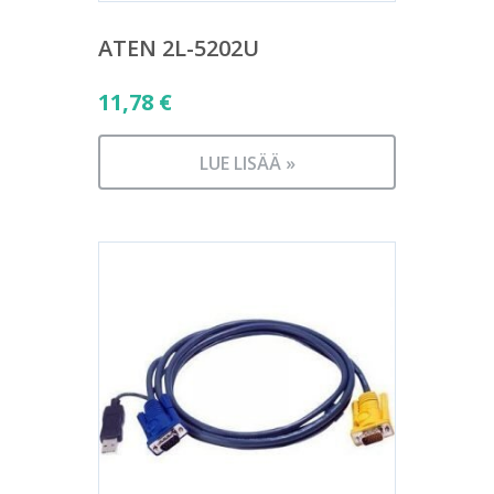
ATEN 2L-5202U
11,78
€
LUE LISÄÄ »