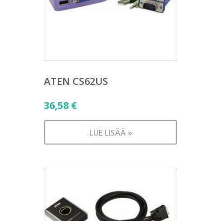
ATEN CS62US
36,58
€
LUE LISÄÄ »