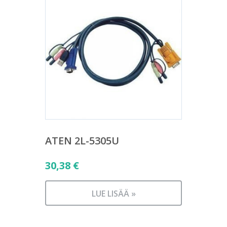
ATEN 2L-5305U
30,38
€
LUE LISÄÄ »