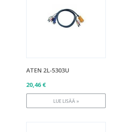
ATEN 2L-5303U
20,46
€
LUE LISÄÄ »