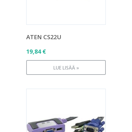
ATEN CS22U
19,84
€
LUE LISÄÄ »