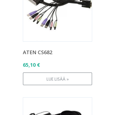
ATEN CS682
65,10
€
LUE LISÄÄ »