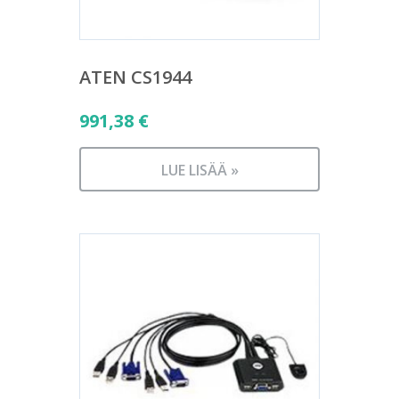
ATEN CS1944
991,38
€
LUE LISÄÄ »