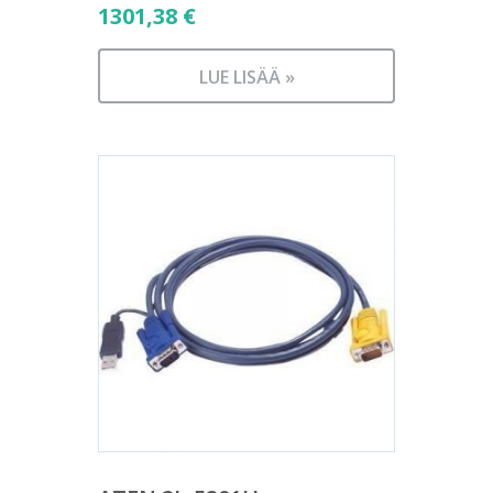
1301,38
€
LUE LISÄÄ »