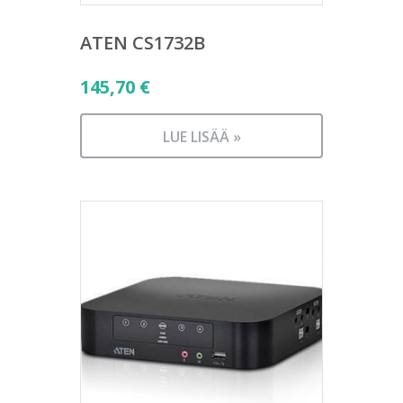
ATEN CS1732B
145,70
€
LUE LISÄÄ »