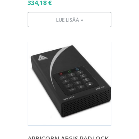
334,18
€
LUE LISÄÄ »
APRICORN AEGIS PADLOCK