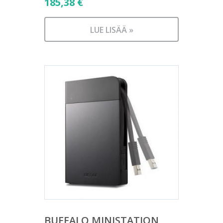
185,38
€
LUE LISÄÄ »
BUFFALO MINISTATION