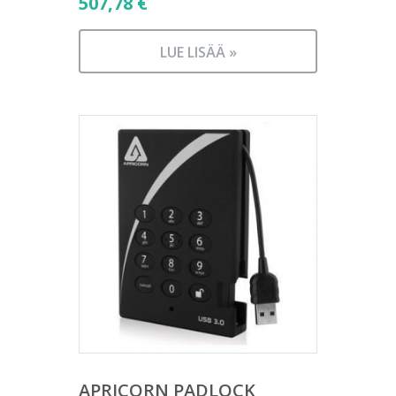
507,78
€
LUE LISÄÄ »
APRICORN PADLOCK