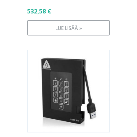
532,58
€
LUE LISÄÄ »