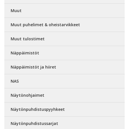
Muut
Muut puhelimet & oheistarvikkeet
Muut tulostimet
Näppäimistöt
Näppäimistöt ja hiiret
NAS
Näytönohjaimet
Näytönpuhdistuspyyhkeet
Näytönpuhdistussarjat