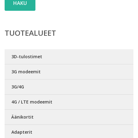
HAKU
TUOTEALUEET
3D-tulostimet
3G modeemit
3G/4G
4G / LTE modeemit
Äänikortit
Adapterit