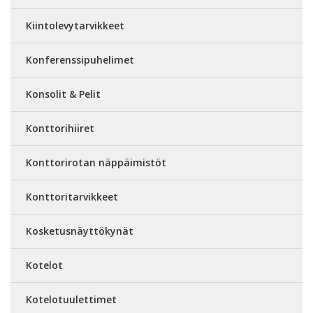
Kiintolevytarvikkeet
Konferenssipuhelimet
Konsolit & Pelit
Konttorihiiret
Konttorirotan näppäimistöt
Konttoritarvikkeet
Kosketusnäyttökynät
Kotelot
Kotelotuulettimet