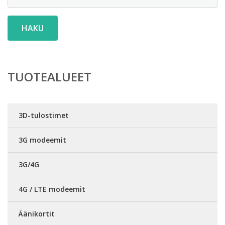
HAKU
TUOTEALUEET
3D-tulostimet
3G modeemit
3G/4G
4G / LTE modeemit
Äänikortit