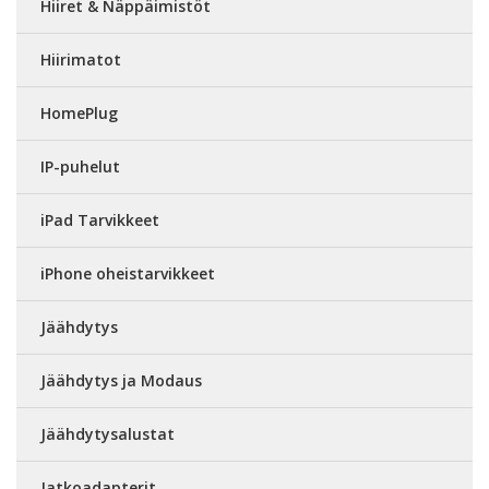
Hiiret & Näppäimistöt
Hiirimatot
HomePlug
IP-puhelut
iPad Tarvikkeet
iPhone oheistarvikkeet
Jäähdytys
Jäähdytys ja Modaus
Jäähdytysalustat
Jatkoadapterit