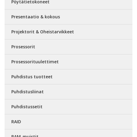
Pöytätietokoneet
Presentaatio & kokous
Projektorit & Oheistarvikkeet
Prosessorit
Prosessorituulettimet
Puhdistus tuotteet
Puhdistusliinat
Puhdistussetit
RAID
RAM-muistit