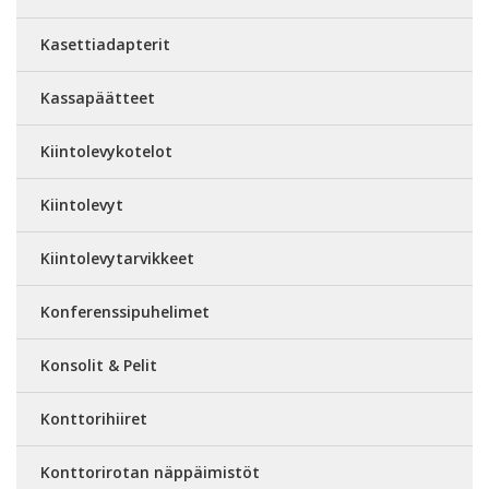
Kasettiadapterit
Kassapäätteet
Kiintolevykotelot
Kiintolevyt
Kiintolevytarvikkeet
Konferenssipuhelimet
Konsolit & Pelit
Konttorihiiret
Konttorirotan näppäimistöt