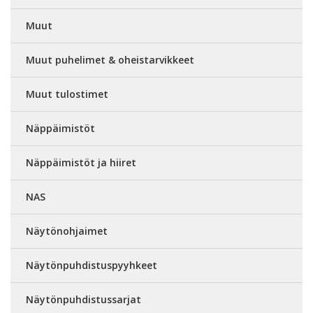
Muut
Muut puhelimet & oheistarvikkeet
Muut tulostimet
Näppäimistöt
Näppäimistöt ja hiiret
NAS
Näytönohjaimet
Näytönpuhdistuspyyhkeet
Näytönpuhdistussarjat