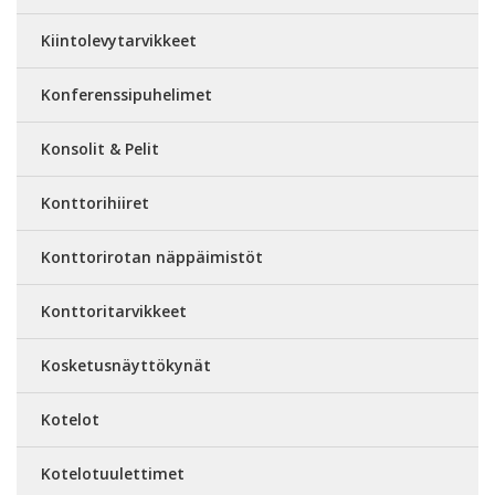
Kiintolevytarvikkeet
Konferenssipuhelimet
Konsolit & Pelit
Konttorihiiret
Konttorirotan näppäimistöt
Konttoritarvikkeet
Kosketusnäyttökynät
Kotelot
Kotelotuulettimet