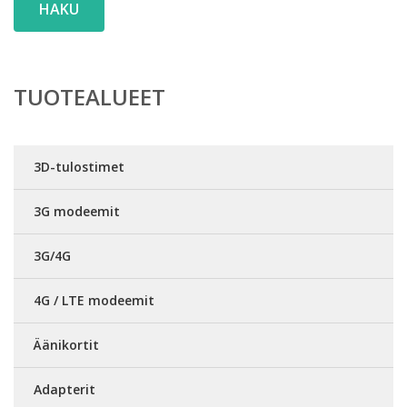
HAKU
TUOTEALUEET
3D-tulostimet
3G modeemit
3G/4G
4G / LTE modeemit
Äänikortit
Adapterit