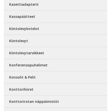
Kasettiadapterit
Kassapäätteet
Kiintolevykotelot
Kiintolevyt
Kiintolevytarvikkeet
Konferenssipuhelimet
Konsolit & Pelit
Konttorihiiret
Konttorirotan näppäimistöt