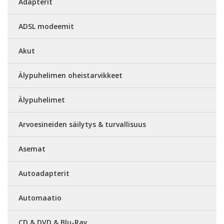
Adapterit
ADSL modeemit
Akut
Älypuhelimen oheistarvikkeet
Älypuhelimet
Arvoesineiden säilytys & turvallisuus
Asemat
Autoadapterit
Automaatio
CD & DVD & Blu-Ray