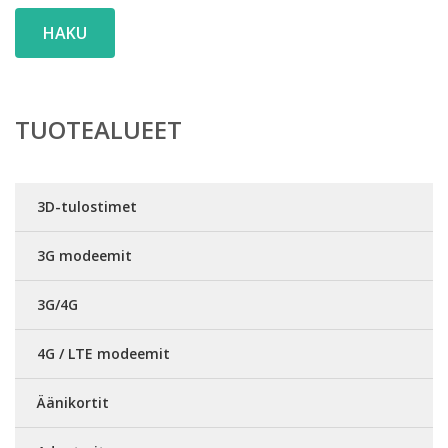
HAKU
TUOTEALUEET
3D-tulostimet
3G modeemit
3G/4G
4G / LTE modeemit
Äänikortit