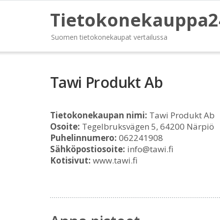
Tietokonekauppa2
Suomen tietokonekaupat vertailussa
Tawi Produkt Ab
Tietokonekaupan nimi:
Tawi Produkt Ab
Osoite:
Tegelbruksvägen 5, 64200 Närpiö
Puhelinnumero:
062241908
Sähköpostiosoite:
info@tawi.fi
Kotisivut:
www.tawi.fi