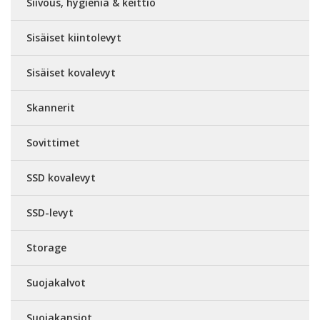
Siivous, hygienia & keittiö
Sisäiset kiintolevyt
Sisäiset kovalevyt
Skannerit
Sovittimet
SSD kovalevyt
SSD-levyt
Storage
Suojakalvot
Suojakansiot