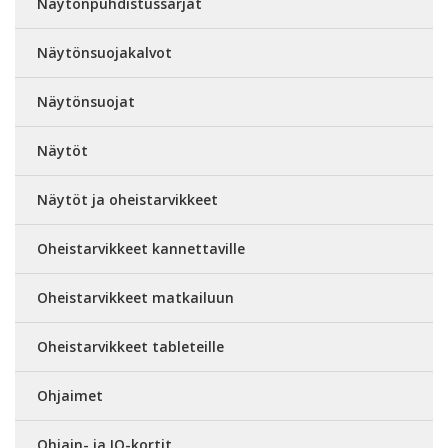
Näytönpuhdistussarjat
Näytönsuojakalvot
Näytönsuojat
Näytöt
Näytöt ja oheistarvikkeet
Oheistarvikkeet kannettaville
Oheistarvikkeet matkailuun
Oheistarvikkeet tableteille
Ohjaimet
Ohjain- ja IO-kortit