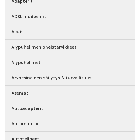
Adapterit
ADSL modeemit
Akut
Älypuhelimen oheistarvikkeet
Älypuhelimet
Arvoesineiden säilytys & turvallisuus
Asemat
Autoadapterit
Automaatio
Autotelineet