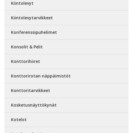
Kiintolevyt
Kiintolevytarvikkeet
Konferenssipuhelimet
Konsolit & Pelit
Konttorihiiret
Konttorirotan näppäimistöt
Konttoritarvikkeet
Kosketusnäyttökynät
Kotelot