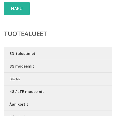
HAKU
TUOTEALUEET
3D-tulostimet
3G modeemit
3G/4G
4G / LTE modeemit
Äänikortit