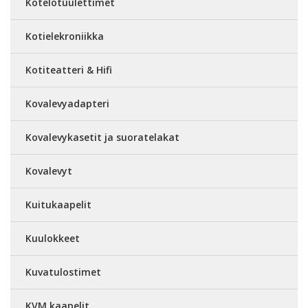
Kotelotuulettimet
Kotielekroniikka
Kotiteatteri & Hifi
Kovalevyadapteri
Kovalevykasetit ja suoratelakat
Kovalevyt
Kuitukaapelit
Kuulokkeet
Kuvatulostimet
KVM kaapelit