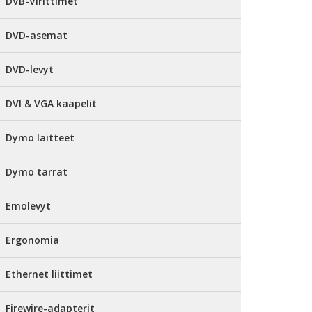
DVB-Virittimet
DVD-asemat
DVD-levyt
DVI & VGA kaapelit
Dymo laitteet
Dymo tarrat
Emolevyt
Ergonomia
Ethernet liittimet
Firewire-adapterit