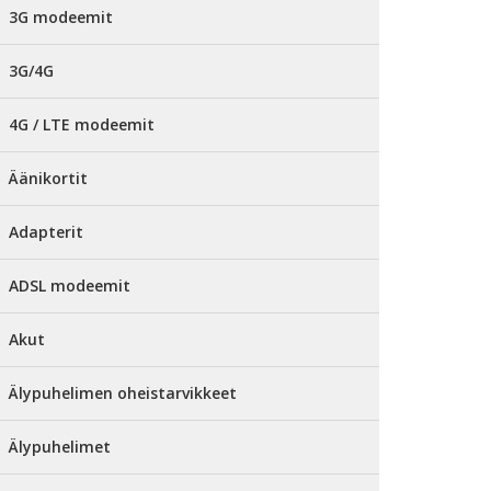
3G modeemit
3G/4G
4G / LTE modeemit
Äänikortit
Adapterit
ADSL modeemit
Akut
Älypuhelimen oheistarvikkeet
Älypuhelimet