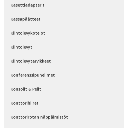
Kasettiadapterit
Kassapäätteet
Kiintolevykotelot
Kiintolevyt
Kiintolevytarvikkeet
Konferenssipuhelimet
Konsolit & Pelit
Konttorihiiret
Konttorirotan näppäimistöt