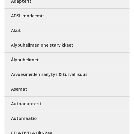
Adapterit
ADSL modeemit
Akut
Älypuhelimen oheistarvikkeet
Älypuhelimet
Arvoesineiden säilytys & turvallisuus
Asemat
Autoadapterit
Automaatio
CD & DVD & Blu-Ray