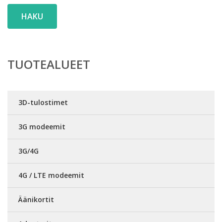
HAKU
TUOTEALUEET
3D-tulostimet
3G modeemit
3G/4G
4G / LTE modeemit
Äänikortit