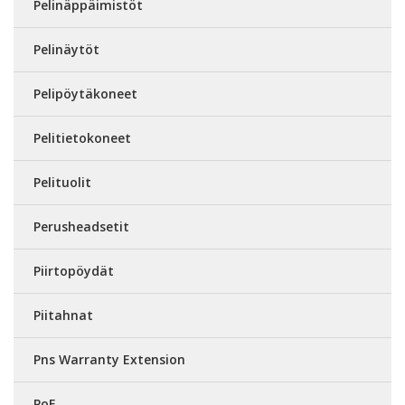
Pelinäppäimistöt
Pelinäytöt
Pelipöytäkoneet
Pelitietokoneet
Pelituolit
Perusheadsetit
Piirtopöydät
Piitahnat
Pns Warranty Extension
PoE