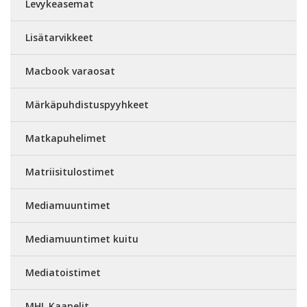
Levykeasemat
Lisätarvikkeet
Macbook varaosat
Märkäpuhdistuspyyhkeet
Matkapuhelimet
Matriisitulostimet
Mediamuuntimet
Mediamuuntimet kuitu
Mediatoistimet
MHL Kaapelit