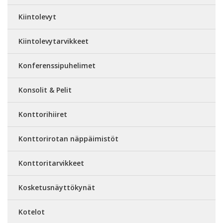
Kiintolevyt
Kiintolevytarvikkeet
Konferenssipuhelimet
Konsolit & Pelit
Konttorihiiret
Konttorirotan näppäimistöt
Konttoritarvikkeet
Kosketusnäyttökynät
Kotelot