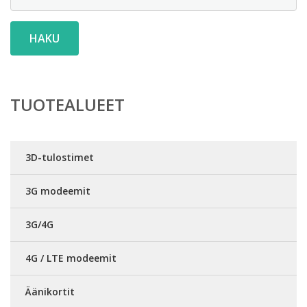
HAKU
TUOTEALUEET
3D-tulostimet
3G modeemit
3G/4G
4G / LTE modeemit
Äänikortit