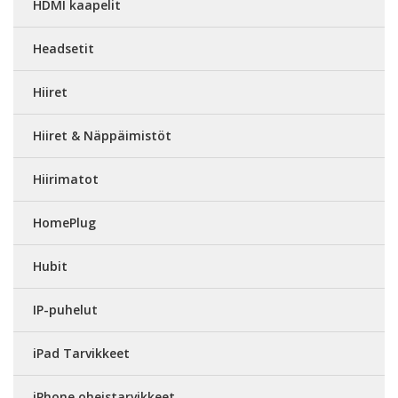
HDMI kaapelit
Headsetit
Hiiret
Hiiret & Näppäimistöt
Hiirimatot
HomePlug
Hubit
IP-puhelut
iPad Tarvikkeet
iPhone oheistarvikkeet