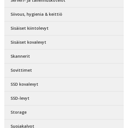
Serveri- ja tallennuskotelot
Siivous, hygienia & keittiö
Sisäiset kiintolevyt
Sisäiset kovalevyt
Skannerit
Sovittimet
SSD kovalevyt
SSD-levyt
Storage
Suojakalvot