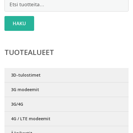
Etsi:
HAKU
TUOTEALUEET
3D-tulostimet
3G modeemit
3G/4G
4G / LTE modeemit