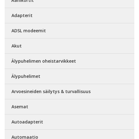
Äänikortit
Adapterit
ADSL modeemit
Akut
Älypuhelimen oheistarvikkeet
Älypuhelimet
Arvoesineiden säilytys & turvallisuus
Asemat
Autoadapterit
Automaatio