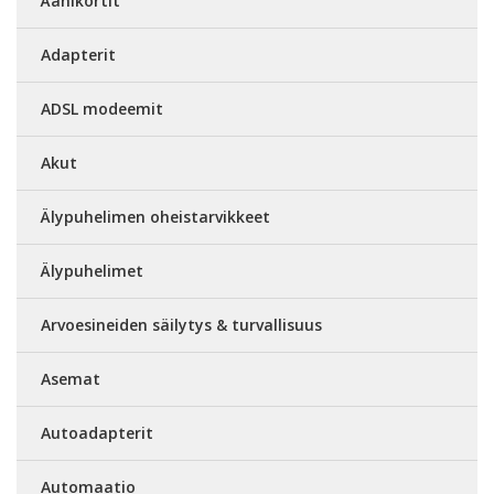
Äänikortit
Adapterit
ADSL modeemit
Akut
Älypuhelimen oheistarvikkeet
Älypuhelimet
Arvoesineiden säilytys & turvallisuus
Asemat
Autoadapterit
Automaatio