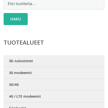
Etsi:
HAKU
TUOTEALUEET
3D-tulostimet
3G modeemit
3G/4G
4G / LTE modeemit