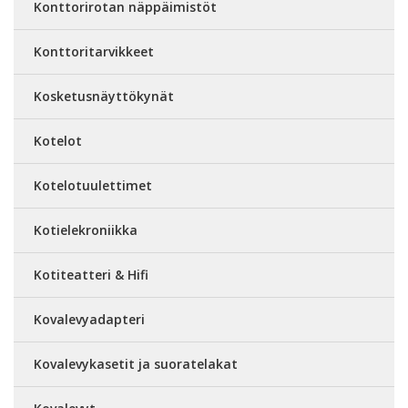
Konttorirotan näppäimistöt
Konttoritarvikkeet
Kosketusnäyttökynät
Kotelot
Kotelotuulettimet
Kotielekroniikka
Kotiteatteri & Hifi
Kovalevyadapteri
Kovalevykasetit ja suoratelakat