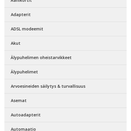
Äänikortit
Adapterit
ADSL modeemit
Akut
Älypuhelimen oheistarvikkeet
Älypuhelimet
Arvoesineiden säilytys & turvallisuus
Asemat
Autoadapterit
Automaatio