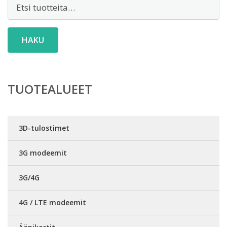
Etsi:
HAKU
TUOTEALUEET
3D-tulostimet
3G modeemit
3G/4G
4G / LTE modeemit