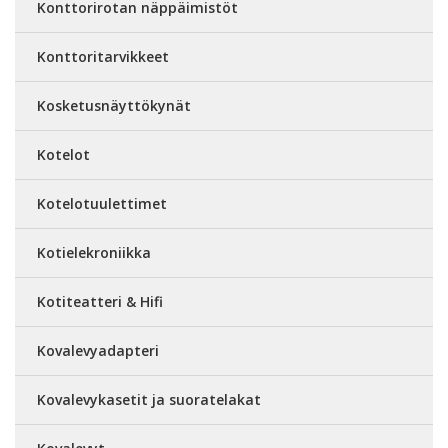
Konttorirotan näppäimistöt
Konttoritarvikkeet
Kosketusnäyttökynät
Kotelot
Kotelotuulettimet
Kotielekroniikka
Kotiteatteri & Hifi
Kovalevyadapteri
Kovalevykasetit ja suoratelakat