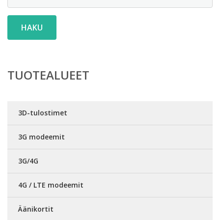
HAKU
TUOTEALUEET
3D-tulostimet
3G modeemit
3G/4G
4G / LTE modeemit
Äänikortit