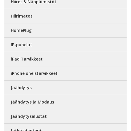
Hiiret & Näppäimistöt
Hiirimatot
HomePlug
IP-puhelut
iPad Tarvikkeet
iPhone oheistarvikkeet
Jäähdytys
Jäähdytys ja Modaus
Jäähdytysalustat
Jatkoadapterit