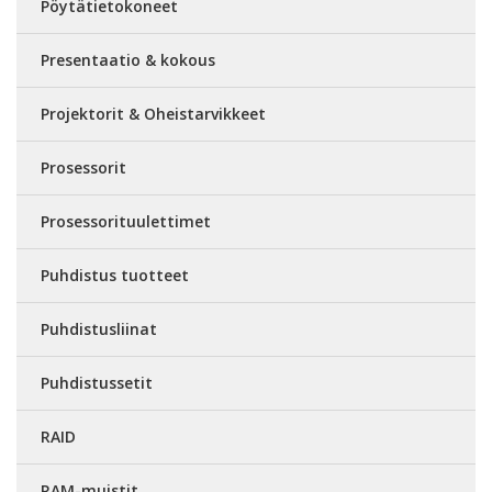
Pöytätietokoneet
Presentaatio & kokous
Projektorit & Oheistarvikkeet
Prosessorit
Prosessorituulettimet
Puhdistus tuotteet
Puhdistusliinat
Puhdistussetit
RAID
RAM-muistit