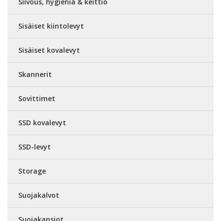
Siivous, hygienia & keittiö
Sisäiset kiintolevyt
Sisäiset kovalevyt
Skannerit
Sovittimet
SSD kovalevyt
SSD-levyt
Storage
Suojakalvot
Suojakansiot