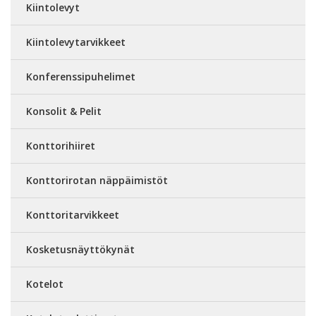
Kiintolevyt
Kiintolevytarvikkeet
Konferenssipuhelimet
Konsolit & Pelit
Konttorihiiret
Konttorirotan näppäimistöt
Konttoritarvikkeet
Kosketusnäyttökynät
Kotelot