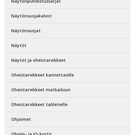
Näytönpuhdistussarjat
Näytönsuojakalvot
Näytönsuojat
Näytöt
Näytöt ja oheistarvikkeet
Oheistarvikkeet kannettaville
Oheistarvikkeet matkailuun
Oheistarvikkeet tableteille
Ohjaimet
Ohjain- ja IO-kortit