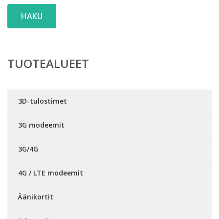
HAKU
TUOTEALUEET
3D-tulostimet
3G modeemit
3G/4G
4G / LTE modeemit
Äänikortit