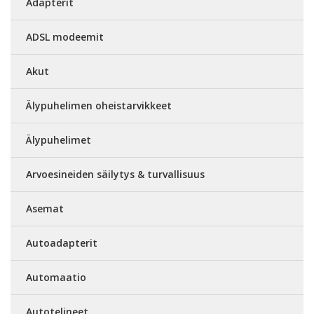
Adapterit
ADSL modeemit
Akut
Älypuhelimen oheistarvikkeet
Älypuhelimet
Arvoesineiden säilytys & turvallisuus
Asemat
Autoadapterit
Automaatio
Autotelineet