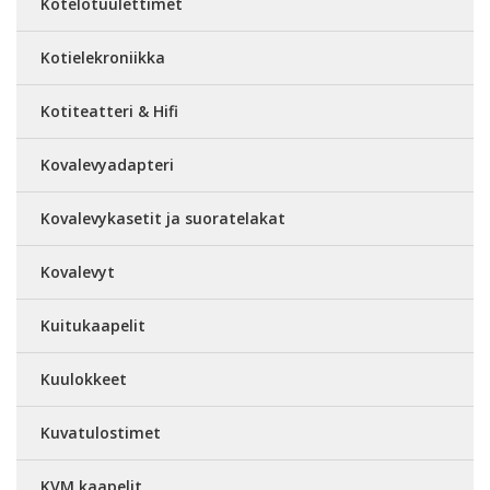
Kotelotuulettimet
Kotielekroniikka
Kotiteatteri & Hifi
Kovalevyadapteri
Kovalevykasetit ja suoratelakat
Kovalevyt
Kuitukaapelit
Kuulokkeet
Kuvatulostimet
KVM kaapelit