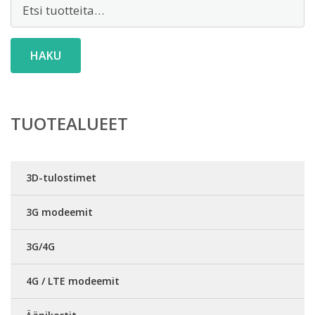
Etsi:
HAKU
TUOTEALUEET
3D-tulostimet
3G modeemit
3G/4G
4G / LTE modeemit