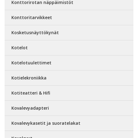
Konttorirotan näppäimistöt
Konttoritarvikkeet
Kosketusnäyttökynät
Kotelot
Kotelotuulettimet
Kotielekroniikka
Kotiteatteri & Hifi
Kovalevyadapteri
Kovalevykasetit ja suoratelakat