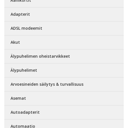
Äänikortit
Adapterit
ADSL modeemit
Akut
Älypuhelimen oheistarvikkeet
Älypuhelimet
Arvoesineiden säilytys & turvallisuus
Asemat
Autoadapterit
Automaatio