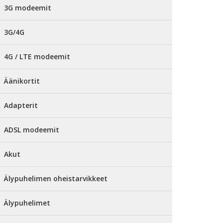
3G modeemit
3G/4G
4G / LTE modeemit
Äänikortit
Adapterit
ADSL modeemit
Akut
Älypuhelimen oheistarvikkeet
Älypuhelimet