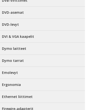
DVB-Virittimet
DVD-asemat
DVD-levyt
DVI & VGA kaapelit
Dymo laitteet
Dymo tarrat
Emolevyt
Ergonomia
Ethernet liittimet
Firewire-adapterit