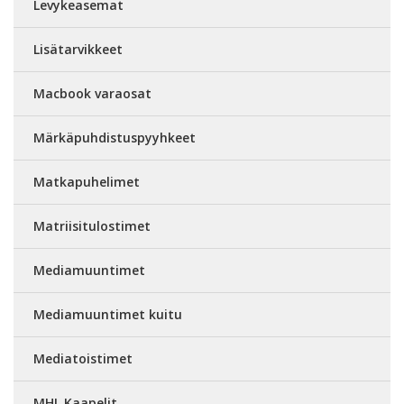
Levykeasemat
Lisätarvikkeet
Macbook varaosat
Märkäpuhdistuspyyhkeet
Matkapuhelimet
Matriisitulostimet
Mediamuuntimet
Mediamuuntimet kuitu
Mediatoistimet
MHL Kaapelit