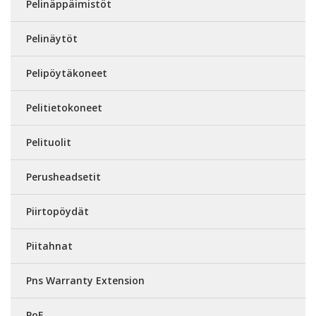
Pelinäppäimistöt
Pelinäytöt
Pelipöytäkoneet
Pelitietokoneet
Pelituolit
Perusheadsetit
Piirtopöydät
Piitahnat
Pns Warranty Extension
PoE