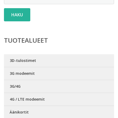
HAKU
TUOTEALUEET
3D-tulostimet
3G modeemit
3G/4G
4G / LTE modeemit
Äänikortit