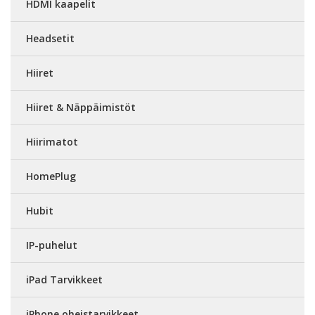
HDMI kaapelit
Headsetit
Hiiret
Hiiret & Näppäimistöt
Hiirimatot
HomePlug
Hubit
IP-puhelut
iPad Tarvikkeet
iPhone oheistarvikkeet