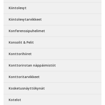
Kiintolevyt
Kiintolevytarvikkeet
Konferenssipuhelimet
Konsolit & Pelit
Konttorihiiret
Konttorirotan näppäimistöt
Konttoritarvikkeet
Kosketusnäyttökynät
Kotelot