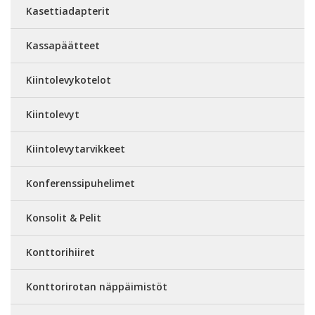
Kasettiadapterit
Kassapäätteet
Kiintolevykotelot
Kiintolevyt
Kiintolevytarvikkeet
Konferenssipuhelimet
Konsolit & Pelit
Konttorihiiret
Konttorirotan näppäimistöt