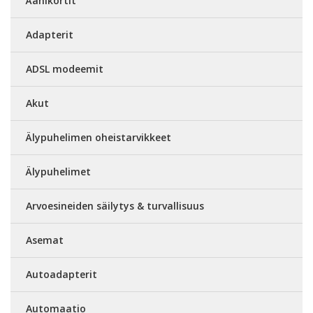
Äänikortit
Adapterit
ADSL modeemit
Akut
Älypuhelimen oheistarvikkeet
Älypuhelimet
Arvoesineiden säilytys & turvallisuus
Asemat
Autoadapterit
Automaatio