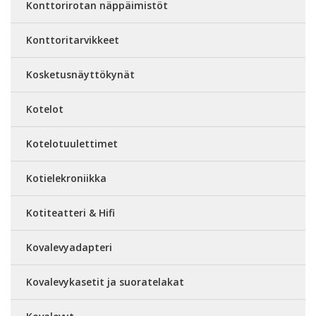
Konttorirotan näppäimistöt
Konttoritarvikkeet
Kosketusnäyttökynät
Kotelot
Kotelotuulettimet
Kotielekroniikka
Kotiteatteri & Hifi
Kovalevyadapteri
Kovalevykasetit ja suoratelakat