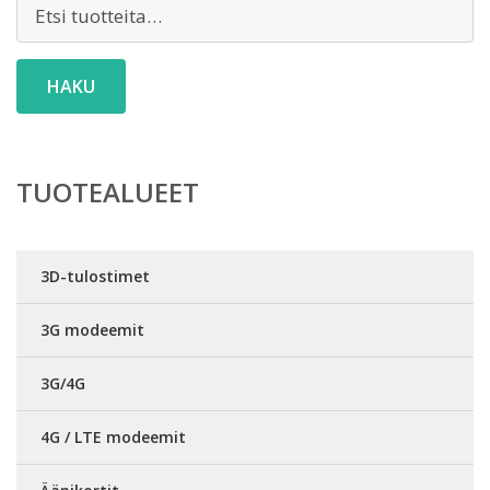
Etsi:
HAKU
TUOTEALUEET
3D-tulostimet
3G modeemit
3G/4G
4G / LTE modeemit