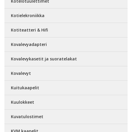
Kotelotuulettimet
Kotielekroniikka
Kotiteatteri & Hifi
Kovalevyadapteri
Kovalevykasetit ja suoratelakat
Kovalevyt
Kuitukaapelit
Kuulokkeet
Kuvatulostimet
KVM kaapelit