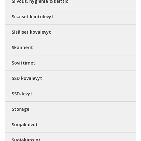
Siivous, hygienia & keittiö
Sisäiset kiintolevyt
Sisäiset kovalevyt
Skannerit
Sovittimet
SSD kovalevyt
SSD-levyt
Storage
Suojakalvot
Suojakansiot