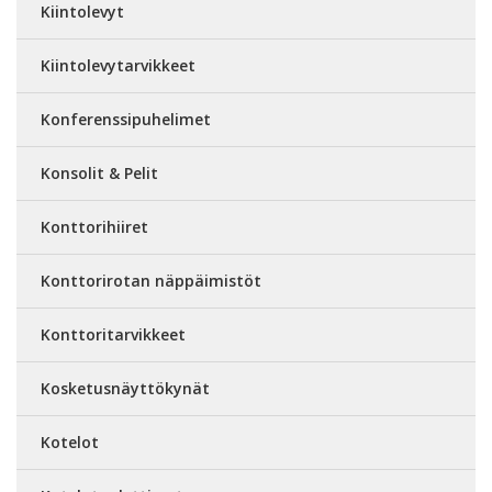
Kiintolevyt
Kiintolevytarvikkeet
Konferenssipuhelimet
Konsolit & Pelit
Konttorihiiret
Konttorirotan näppäimistöt
Konttoritarvikkeet
Kosketusnäyttökynät
Kotelot