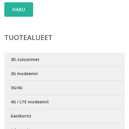
HAKU
TUOTEALUEET
3D-tulostimet
3G modeemit
3G/4G
4G / LTE modeemit
Äänikortit