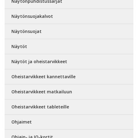
Näytönpuhdistussarjat
Näytönsuojakalvot
Näytönsuojat
Näytöt
Näytöt ja oheistarvikkeet
Oheistarvikkeet kannettaville
Oheistarvikkeet matkailuun
Oheistarvikkeet tableteille
Ohjaimet
Ohjain- ja IO-kortit