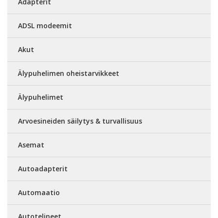
Adapterit
ADSL modeemit
Akut
Älypuhelimen oheistarvikkeet
Älypuhelimet
Arvoesineiden säilytys & turvallisuus
Asemat
Autoadapterit
Automaatio
Autotelineet