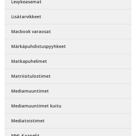
Levykeasemat
Lisätarvikkeet
Macbook varaosat
Märkäpuhdistuspyyhkeet
Matkapuhelimet
Matriisitulostimet
Mediamuuntimet
Mediamuuntimet kuitu
Mediatoistimet
MHL Kaapelit