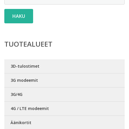
HAKU
TUOTEALUEET
3D-tulostimet
3G modeemit
3G/4G
4G / LTE modeemit
Äänikortit