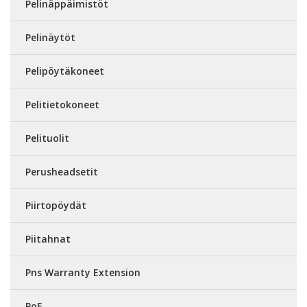
Pelinäppäimistöt
Pelinäytöt
Pelipöytäkoneet
Pelitietokoneet
Pelituolit
Perusheadsetit
Piirtopöydät
Piitahnat
Pns Warranty Extension
PoE