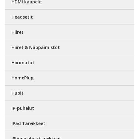
HDMI kaapelit
Headsetit
Hiiret
Hiiret & Näppäimistöt
Hiirimatot
HomePlug
Hubit
IP-puhelut
iPad Tarvikkeet
iPhone oheistarvikkeet