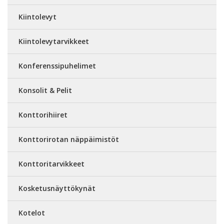
Kiintolevyt
Kiintolevytarvikkeet
Konferenssipuhelimet
Konsolit & Pelit
Konttorihiiret
Konttorirotan näppäimistöt
Konttoritarvikkeet
Kosketusnäyttökynät
Kotelot