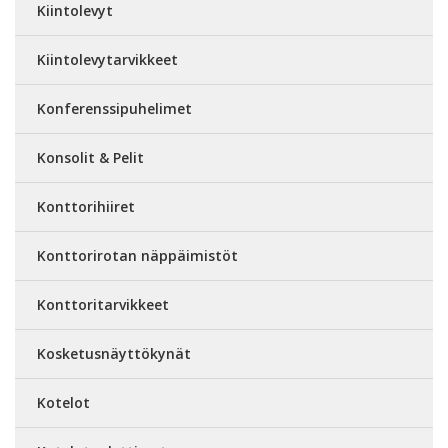
Kiintolevyt
Kiintolevytarvikkeet
Konferenssipuhelimet
Konsolit & Pelit
Konttorihiiret
Konttorirotan näppäimistöt
Konttoritarvikkeet
Kosketusnäyttökynät
Kotelot