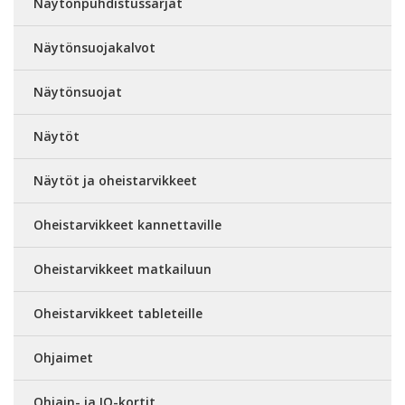
Näytönpuhdistussarjat
Näytönsuojakalvot
Näytönsuojat
Näytöt
Näytöt ja oheistarvikkeet
Oheistarvikkeet kannettaville
Oheistarvikkeet matkailuun
Oheistarvikkeet tableteille
Ohjaimet
Ohjain- ja IO-kortit