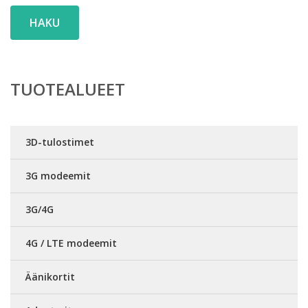
HAKU
TUOTEALUEET
3D-tulostimet
3G modeemit
3G/4G
4G / LTE modeemit
Äänikortit