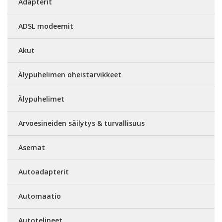
Adapterit
ADSL modeemit
Akut
Älypuhelimen oheistarvikkeet
Älypuhelimet
Arvoesineiden säilytys & turvallisuus
Asemat
Autoadapterit
Automaatio
Autotelineet