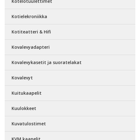
Kotelotuulettimet
Kotielekroniikka
Kotiteatteri & Hifi
Kovalevyadapteri
Kovalevykasetit ja suoratelakat
Kovalevyt
Kuitukaapelit
Kuulokkeet
Kuvatulostimet
KVM kaapelit