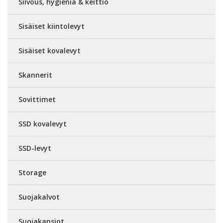
Siivous, hygienia & keittiö
Sisäiset kiintolevyt
Sisäiset kovalevyt
Skannerit
Sovittimet
SSD kovalevyt
SSD-levyt
Storage
Suojakalvot
Suojakansiot