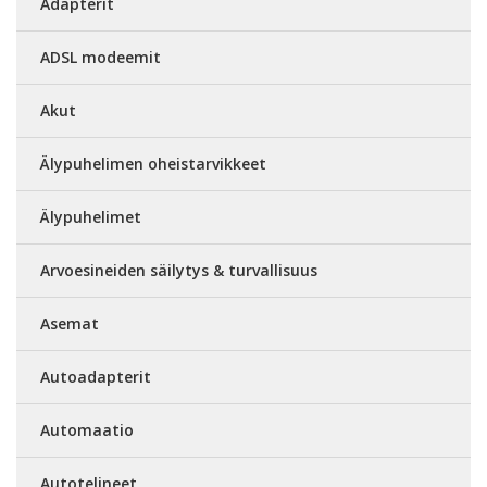
Adapterit
ADSL modeemit
Akut
Älypuhelimen oheistarvikkeet
Älypuhelimet
Arvoesineiden säilytys & turvallisuus
Asemat
Autoadapterit
Automaatio
Autotelineet