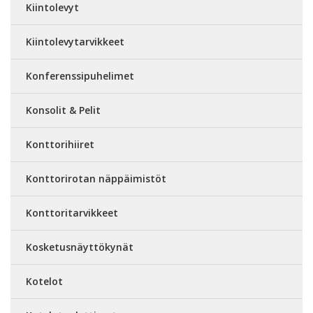
Kiintolevyt
Kiintolevytarvikkeet
Konferenssipuhelimet
Konsolit & Pelit
Konttorihiiret
Konttorirotan näppäimistöt
Konttoritarvikkeet
Kosketusnäyttökynät
Kotelot