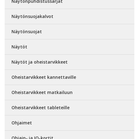
Näytönpuhdistussarjat
Näytönsuojakalvot
Näytönsuojat
Näytöt
Näytöt ja oheistarvikkeet
Oheistarvikkeet kannettaville
Oheistarvikkeet matkailuun
Oheistarvikkeet tableteille
Ohjaimet
Ohjain- ja IO-kortit