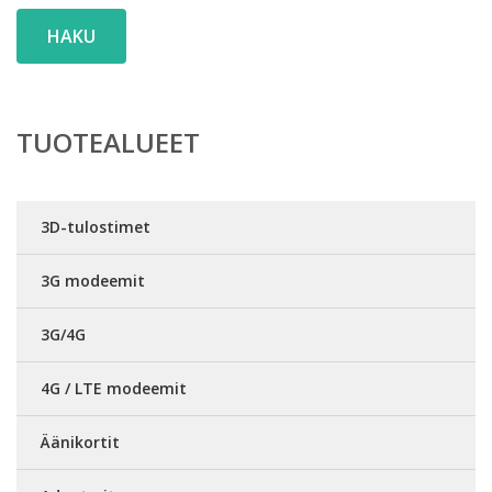
HAKU
TUOTEALUEET
3D-tulostimet
3G modeemit
3G/4G
4G / LTE modeemit
Äänikortit