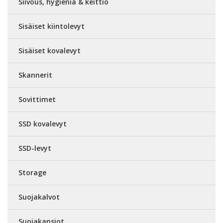
Siivous, hygienia & keittiö
Sisäiset kiintolevyt
Sisäiset kovalevyt
Skannerit
Sovittimet
SSD kovalevyt
SSD-levyt
Storage
Suojakalvot
Suojakansiot