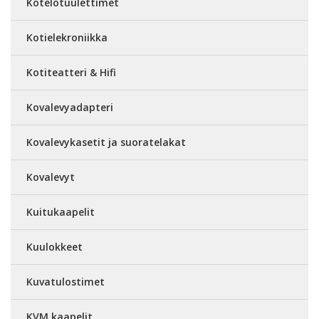
Kotelotuulettimet
Kotielekroniikka
Kotiteatteri & Hifi
Kovalevyadapteri
Kovalevykasetit ja suoratelakat
Kovalevyt
Kuitukaapelit
Kuulokkeet
Kuvatulostimet
KVM kaapelit