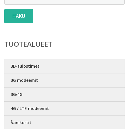
HAKU
TUOTEALUEET
3D-tulostimet
3G modeemit
3G/4G
4G / LTE modeemit
Äänikortit