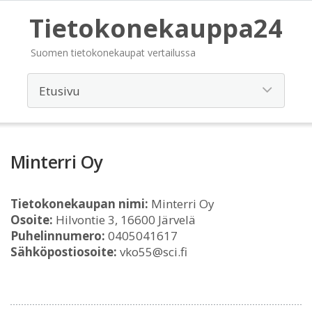
Tietokonekauppa24
Suomen tietokonekaupat vertailussa
Minterri Oy
Tietokonekaupan nimi:
Minterri Oy
Osoite:
Hilvontie 3, 16600 Järvelä
Puhelinnumero:
0405041617
Sähköpostiosoite:
vko55@sci.fi