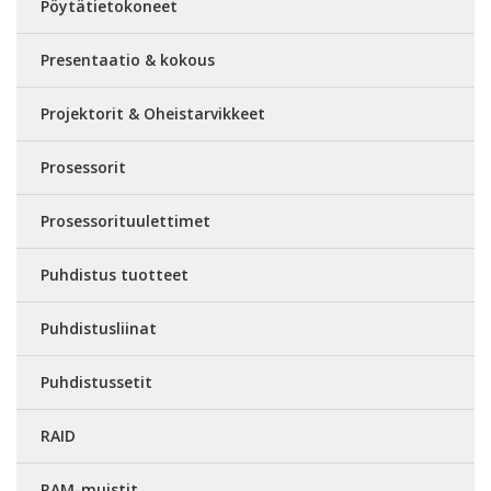
Pöytätietokoneet
Presentaatio & kokous
Projektorit & Oheistarvikkeet
Prosessorit
Prosessorituulettimet
Puhdistus tuotteet
Puhdistusliinat
Puhdistussetit
RAID
RAM-muistit