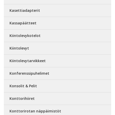
Kasettiadapterit
Kassapäätteet
Kiintolevykotelot
Kiintolevyt
Kiintolevytarvikkeet
Konferenssipuhelimet
Konsolit & Pelit
Konttorihiiret
Konttorirotan näppäimistöt