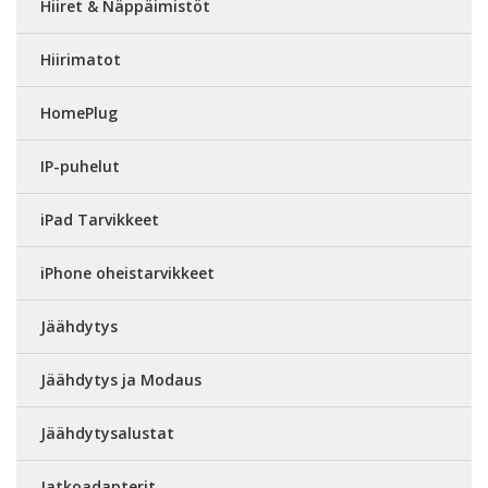
Hiiret & Näppäimistöt
Hiirimatot
HomePlug
IP-puhelut
iPad Tarvikkeet
iPhone oheistarvikkeet
Jäähdytys
Jäähdytys ja Modaus
Jäähdytysalustat
Jatkoadapterit