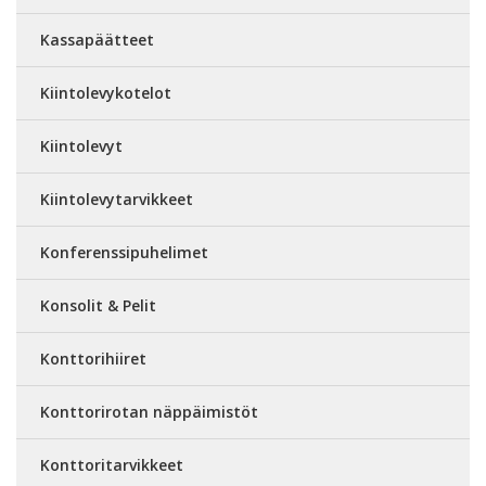
Kassapäätteet
Kiintolevykotelot
Kiintolevyt
Kiintolevytarvikkeet
Konferenssipuhelimet
Konsolit & Pelit
Konttorihiiret
Konttorirotan näppäimistöt
Konttoritarvikkeet