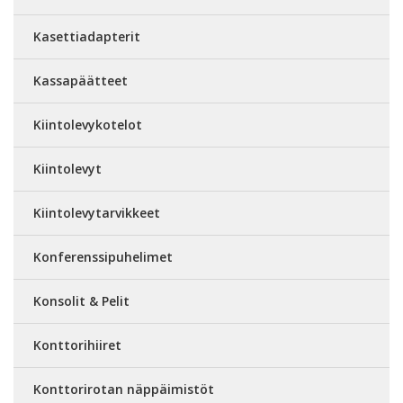
Kasettiadapterit
Kassapäätteet
Kiintolevykotelot
Kiintolevyt
Kiintolevytarvikkeet
Konferenssipuhelimet
Konsolit & Pelit
Konttorihiiret
Konttorirotan näppäimistöt