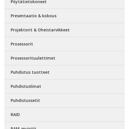
Pöytätietokoneet
Presentaatio & kokous
Projektorit & Oheistarvikkeet
Prosessorit
Prosessorituulettimet
Puhdistus tuotteet
Puhdistusliinat
Puhdistussetit
RAID
RAM-muistit