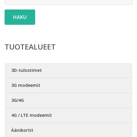
HAKU
TUOTEALUEET
3D-tulostimet
3G modeemit
3G/4G
4G / LTE modeemit
Äänikortit