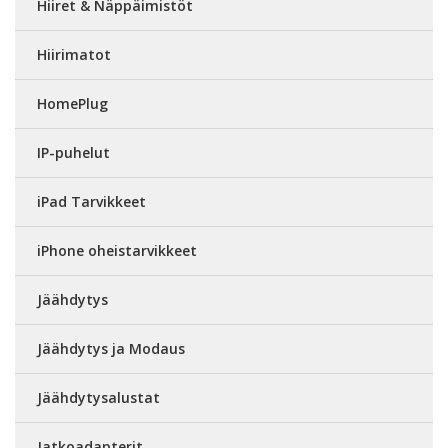
Hiiret & Näppäimistöt
Hiirimatot
HomePlug
IP-puhelut
iPad Tarvikkeet
iPhone oheistarvikkeet
Jäähdytys
Jäähdytys ja Modaus
Jäähdytysalustat
Jatkoadapterit