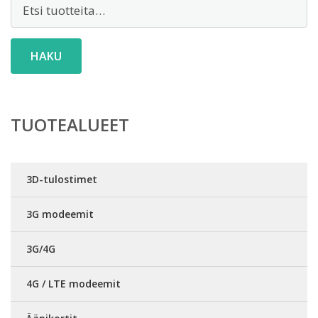
Etsi:
HAKU
TUOTEALUEET
3D-tulostimet
3G modeemit
3G/4G
4G / LTE modeemit