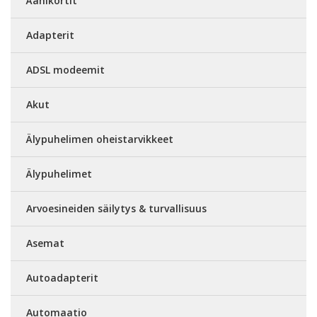
Äänikortit
Adapterit
ADSL modeemit
Akut
Älypuhelimen oheistarvikkeet
Älypuhelimet
Arvoesineiden säilytys & turvallisuus
Asemat
Autoadapterit
Automaatio