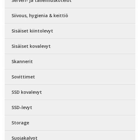
Serveri- ja tallennuskotelot
Siivous, hygienia & keittiö
Sisäiset kiintolevyt
Sisäiset kovalevyt
Skannerit
Sovittimet
SSD kovalevyt
SSD-levyt
Storage
Suojakalvot