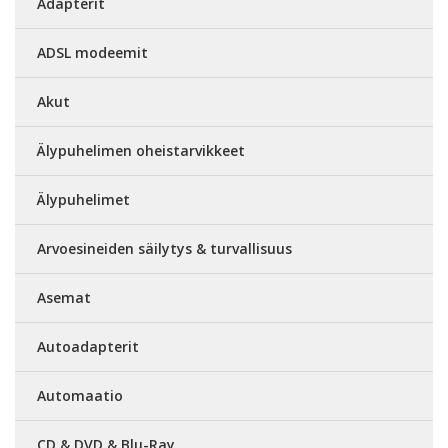
Adapterit
ADSL modeemit
Akut
Älypuhelimen oheistarvikkeet
Älypuhelimet
Arvoesineiden säilytys & turvallisuus
Asemat
Autoadapterit
Automaatio
CD & DVD & Blu-Ray