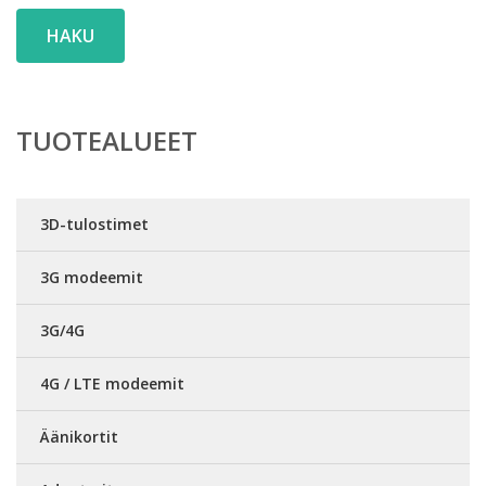
HAKU
TUOTEALUEET
3D-tulostimet
3G modeemit
3G/4G
4G / LTE modeemit
Äänikortit