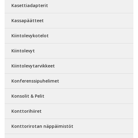
Kasettiadapterit
Kassapäätteet
Kiintolevykotelot
Kiintolevyt
Kiintolevytarvikkeet
Konferenssipuhelimet
Konsolit & Pelit
Konttorihiiret
Konttorirotan näppäimistöt