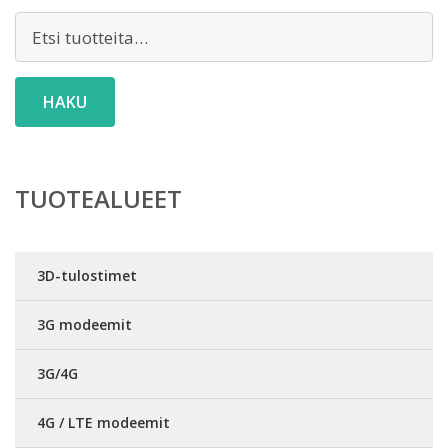
Etsi:
HAKU
TUOTEALUEET
3D-tulostimet
3G modeemit
3G/4G
4G / LTE modeemit