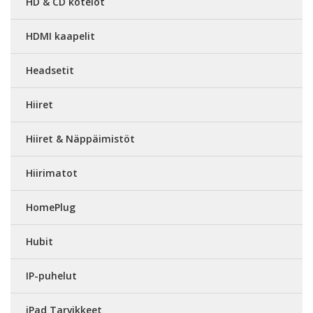
HD & CD kotelot
HDMI kaapelit
Headsetit
Hiiret
Hiiret & Näppäimistöt
Hiirimatot
HomePlug
Hubit
IP-puhelut
iPad Tarvikkeet