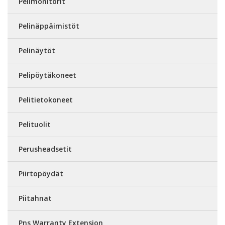
Pelimonitorit
Pelinäppäimistöt
Pelinäytöt
Pelipöytäkoneet
Pelitietokoneet
Pelituolit
Perusheadsetit
Piirtopöydät
Piitahnat
Pns Warranty Extension