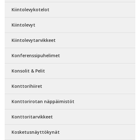
Kiintolevykotelot
Kiintolevyt
Kiintolevytarvikkeet
Konferenssipuhelimet
Konsolit & Pelit
Konttorihiiret
Konttorirotan näppäimistöt
Konttoritarvikkeet
Kosketusnäyttökynät