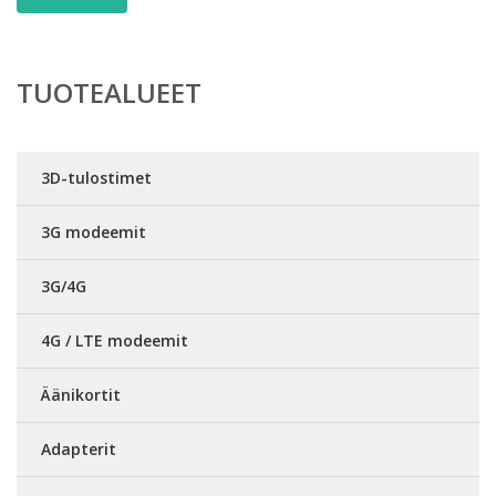
TUOTEALUEET
3D-tulostimet
3G modeemit
3G/4G
4G / LTE modeemit
Äänikortit
Adapterit