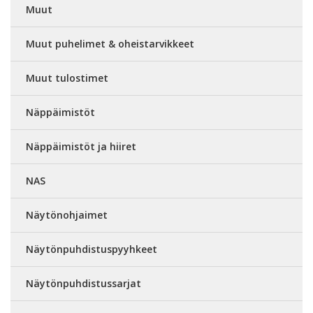
Muut
Muut puhelimet & oheistarvikkeet
Muut tulostimet
Näppäimistöt
Näppäimistöt ja hiiret
NAS
Näytönohjaimet
Näytönpuhdistuspyyhkeet
Näytönpuhdistussarjat