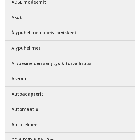
ADSL modeemit
Akut
Älypuhelimen oheistarvikkeet
Älypuhelimet
Arvoesineiden säilytys & turvallisuus
Asemat
Autoadapterit
Automaatio
Autotelineet
CD & DVD & Blu-Ray