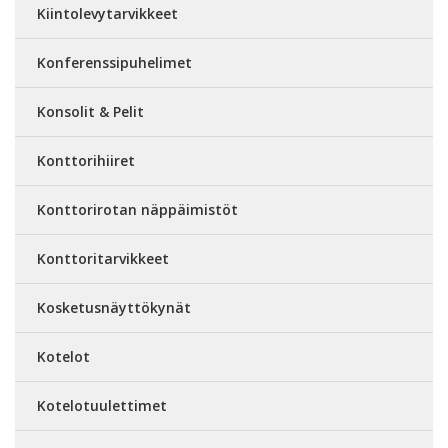
Kiintolevytarvikkeet
Konferenssipuhelimet
Konsolit & Pelit
Konttorihiiret
Konttorirotan näppäimistöt
Konttoritarvikkeet
Kosketusnäyttökynät
Kotelot
Kotelotuulettimet