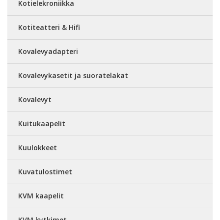
Kotielekroniikka
Kotiteatteri & Hifi
Kovalevyadapteri
Kovalevykasetit ja suoratelakat
Kovalevyt
Kuitukaapelit
Kuulokkeet
Kuvatulostimet
KVM kaapelit
KVM kytkimet