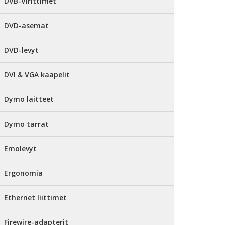
DVB-Virittimet
DVD-asemat
DVD-levyt
DVI & VGA kaapelit
Dymo laitteet
Dymo tarrat
Emolevyt
Ergonomia
Ethernet liittimet
Firewire-adapterit