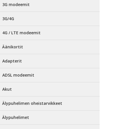
3G modeemit
3G/4G
4G / LTE modeemit
Äänikortit
Adapterit
ADSL modeemit
Akut
Älypuhelimen oheistarvikkeet
Älypuhelimet