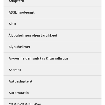
Adapterit
ADSL modeemit
Akut
Älypuhelimen oheistarvikkeet
Älypuhelimet
Arvoesineiden säilytys & turvallisuus
Asemat
Autoadapterit
Automaatio
CD & DVD & Blu-Ray