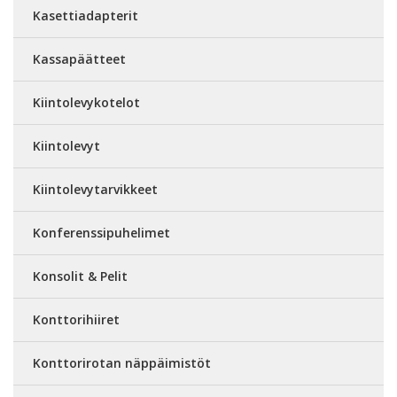
Kasettiadapterit
Kassapäätteet
Kiintolevykotelot
Kiintolevyt
Kiintolevytarvikkeet
Konferenssipuhelimet
Konsolit & Pelit
Konttorihiiret
Konttorirotan näppäimistöt