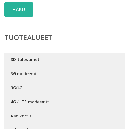
HAKU
TUOTEALUEET
3D-tulostimet
3G modeemit
3G/4G
4G / LTE modeemit
Äänikortit