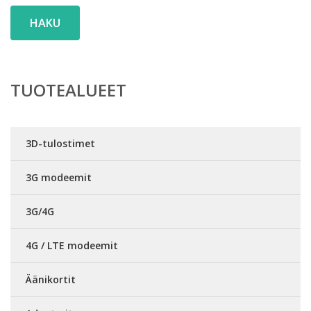
HAKU
TUOTEALUEET
3D-tulostimet
3G modeemit
3G/4G
4G / LTE modeemit
Äänikortit