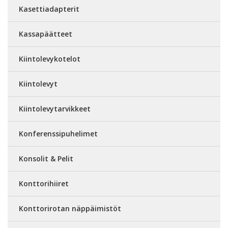
Kasettiadapterit
Kassapäätteet
Kiintolevykotelot
Kiintolevyt
Kiintolevytarvikkeet
Konferenssipuhelimet
Konsolit & Pelit
Konttorihiiret
Konttorirotan näppäimistöt