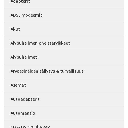
Adapterit
ADSL modeemit
Akut
Älypuhelimen oheistarvikkeet
Älypuhelimet
Arvoesineiden säilytys & turvallisuus
Asemat
Autoadapterit
Automaatio
CD & DVD & Blu-Ray