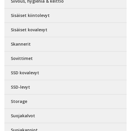
Siivous, hygienia & keittiö
Sisäiset kiintolevyt
Sisäiset kovalevyt
Skannerit
Sovittimet
SSD kovalevyt
SSD-levyt
Storage
Suojakalvot
Suojakansiot