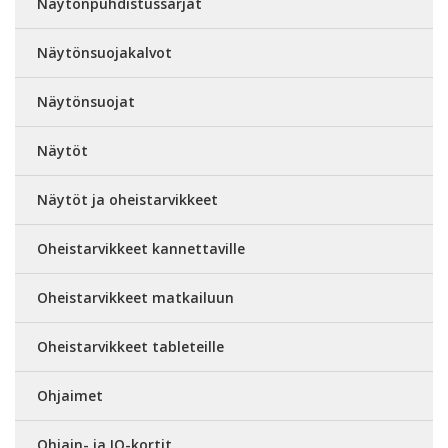
Näytönpuhdistussarjat
Näytönsuojakalvot
Näytönsuojat
Näytöt
Näytöt ja oheistarvikkeet
Oheistarvikkeet kannettaville
Oheistarvikkeet matkailuun
Oheistarvikkeet tableteille
Ohjaimet
Ohjain- ja IO-kortit