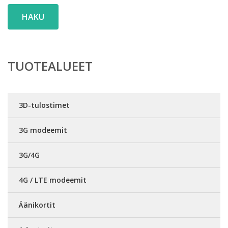
HAKU
TUOTEALUEET
3D-tulostimet
3G modeemit
3G/4G
4G / LTE modeemit
Äänikortit