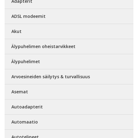
Adapterit
ADSL modeemit
Akut
Älypuhelimen oheistarvikkeet
Älypuhelimet
Arvoesineiden säilytys & turvallisuus
Asemat
Autoadapterit
Automaatio
Autotelineet