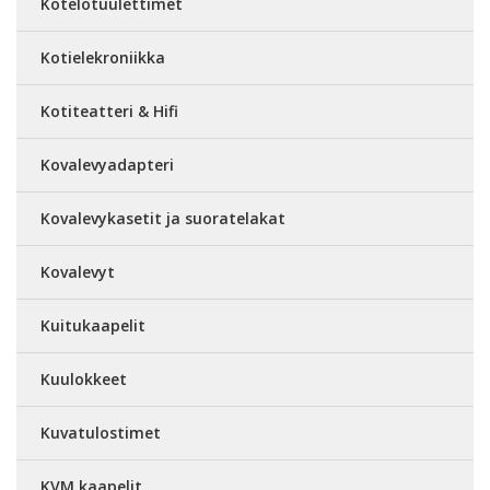
Kotelotuulettimet
Kotielekroniikka
Kotiteatteri & Hifi
Kovalevyadapteri
Kovalevykasetit ja suoratelakat
Kovalevyt
Kuitukaapelit
Kuulokkeet
Kuvatulostimet
KVM kaapelit