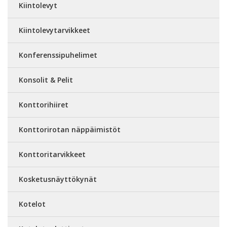
Kiintolevyt
Kiintolevytarvikkeet
Konferenssipuhelimet
Konsolit & Pelit
Konttorihiiret
Konttorirotan näppäimistöt
Konttoritarvikkeet
Kosketusnäyttökynät
Kotelot