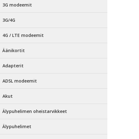
3G modeemit
3G/4G
4G / LTE modeemit
Äänikortit
Adapterit
ADSL modeemit
Akut
Älypuhelimen oheistarvikkeet
Älypuhelimet