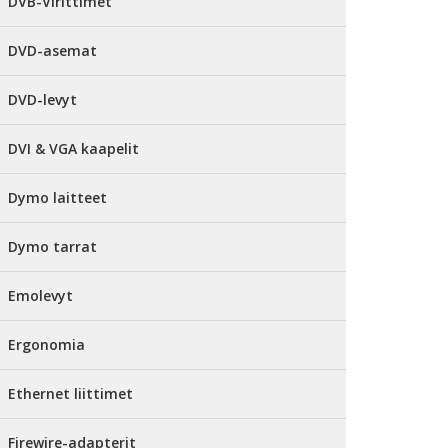
DVB-Virittimet
DVD-asemat
DVD-levyt
DVI & VGA kaapelit
Dymo laitteet
Dymo tarrat
Emolevyt
Ergonomia
Ethernet liittimet
Firewire-adapterit