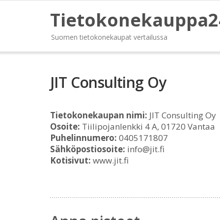
Tietokonekauppa2
Suomen tietokonekaupat vertailussa
JIT Consulting Oy
Tietokonekaupan nimi:
JIT Consulting Oy
Osoite:
Tiilipojanlenkki 4 A, 01720 Vantaa
Puhelinnumero:
0405171807
Sähköpostiosoite:
info@jit.fi
Kotisivut:
www.jit.fi