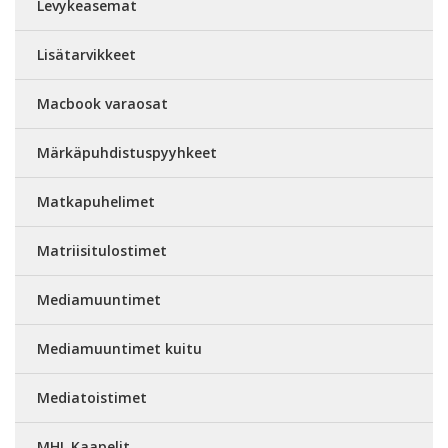
Levykeasemat
Lisätarvikkeet
Macbook varaosat
Märkäpuhdistuspyyhkeet
Matkapuhelimet
Matriisitulostimet
Mediamuuntimet
Mediamuuntimet kuitu
Mediatoistimet
MHL Kaapelit