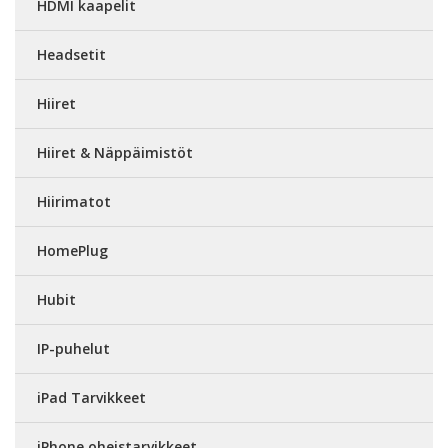
HDMI kaapelit
Headsetit
Hiiret
Hiiret & Näppäimistöt
Hiirimatot
HomePlug
Hubit
IP-puhelut
iPad Tarvikkeet
iPhone oheistarvikkeet