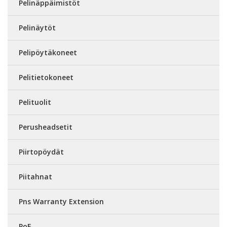
Pelinäppäimistöt
Pelinäytöt
Pelipöytäkoneet
Pelitietokoneet
Pelituolit
Perusheadsetit
Piirtopöydät
Piitahnat
Pns Warranty Extension
PoE