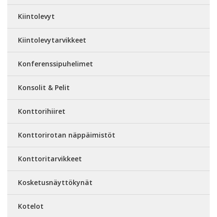
Kiintolevyt
Kiintolevytarvikkeet
Konferenssipuhelimet
Konsolit & Pelit
Konttorihiiret
Konttorirotan näppäimistöt
Konttoritarvikkeet
Kosketusnäyttökynät
Kotelot