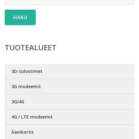
HAKU
TUOTEALUEET
3D-tulostimet
3G modeemit
3G/4G
4G / LTE modeemit
Äänikortit